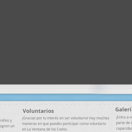
Galerí
Voluntarios
¡Entra a v
¡Gracias por tu interés en ser voluntario! Hay muchas
 niños y
parte de 
maneras en que puedes participar como voluntario
logren un
capacidad
en La Ventana de los Cielos.